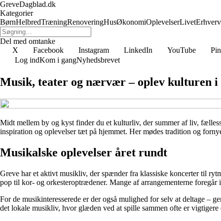
GreveDagblad.dk
Kategorier
Børn
Helbred
Træning
Renovering
Hus
Økonomi
Oplevelser
Livet
Erhverv
Del med omtanke
X
Facebook
Instagram
LinkedIn
YouTube
Pin
Log ind
Kom i gang
Nyhedsbrevet
Musik, teater og nærvær – oplev kulturen i 
Midt mellem by og kyst finder du et kulturliv, der summer af liv, fæll
inspiration og oplevelser tæt på hjemmet. Her mødes tradition og fornye
Musikalske oplevelser året rundt
Greve har et aktivt musikliv, der spænder fra klassiske koncerter til ry
pop til kor- og orkesteroptrædener. Mange af arrangementerne foregår i 
For de musikinteresserede er der også mulighed for selv at deltage – g
det lokale musikliv, hvor glæden ved at spille sammen ofte er vigtigere