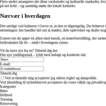
Flere steder arrangeres der åbne værksteder og kulturelle markeder, h
på tæt hold – og samtidig støtte det lokale kulturliv.
Nærvær i hverdagen
Det særlige ved kulturen i Greve er, at den er tilgængelig. Du behøver 
stemningen: her handler det om at mødes, dele oplevelser og skabe no
Uanset om du søger en aften med musik, en teaterforestilling, der sætter
fællesskabet får liv – midt i hverdagens rytme.
Vil du have nyt fra os? Tilmeld dig her
Din nye yndlingsmail – fyldt med indsigt og konkrete råd.
E-mail
Tilmeld dig
Ved at tilmelde mig accepterer jeg sidens regler og datapolitik.
Ved tilmelding til nyhedsbrevet accepterer du vores vilkår og privatlivs
Kategorier
Børn
Helbred
Træning
Renovering