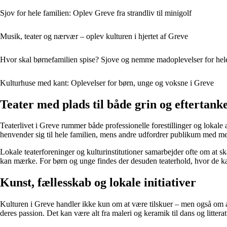
Sjov for hele familien: Oplev Greve fra strandliv til minigolf
Musik, teater og nærvær – oplev kulturen i hjertet af Greve
Hvor skal børnefamilien spise? Sjove og nemme madoplevelser for hele
Kulturhuse med kant: Oplevelser for børn, unge og voksne i Greve
Teater med plads til både grin og eftertank
Teaterlivet i Greve rummer både professionelle forestillinger og lokale 
henvender sig til hele familien, mens andre udfordrer publikum med m
Lokale teaterforeninger og kulturinstitutioner samarbejder ofte om at sk
kan mærke. For børn og unge findes der desuden teaterhold, hvor de kan
Kunst, fællesskab og lokale initiativer
Kulturen i Greve handler ikke kun om at være tilskuer – men også om a
deres passion. Det kan være alt fra maleri og keramik til dans og litterat