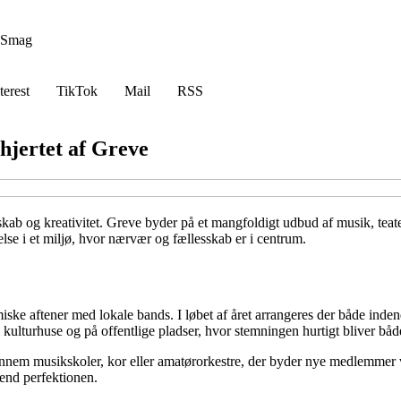
Smag
terest
TikTok
Mail
RSS
hjertet af Greve
esskab og kreativitet. Greve byder på et mangfoldigt udbud af musik, te
lse i et miljø, hvor nærvær og fællesskab er i centrum.
tmiske aftener med lokale bands. I løbet af året arrangeres der både ind
kulturhuse og på offentlige pladser, hvor stemningen hurtigt bliver både
ennem musikskoler, kor eller amatørorkestre, der byder nye medlemmer v
 end perfektionen.