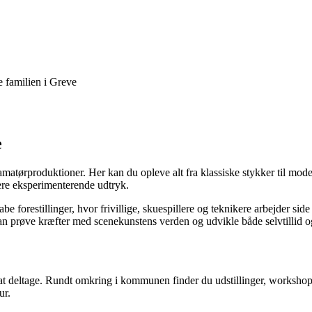
 familien i Greve
e
amatørproduktioner. Her kan du opleve alt fra klassiske stykker til moder
ere eksperimenterende udtryk.
abe forestillinger, hvor frivillige, skuespillere og teknikere arbejder s
 prøve kræfter med scenekunstens verden og udvikle både selvtillid og 
t deltage. Rundt omkring i kommunen finder du udstillinger, workshops
ur.