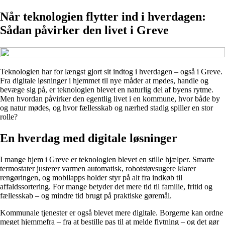
Når teknologien flytter ind i hverdagen:
Sådan påvirker den livet i Greve
Teknologien har for længst gjort sit indtog i hverdagen – også i Greve.
Fra digitale løsninger i hjemmet til nye måder at mødes, handle og
bevæge sig på, er teknologien blevet en naturlig del af byens rytme.
Men hvordan påvirker den egentlig livet i en kommune, hvor både by
og natur mødes, og hvor fællesskab og nærhed stadig spiller en stor
rolle?
En hverdag med digitale løsninger
I mange hjem i Greve er teknologien blevet en stille hjælper. Smarte
termostater justerer varmen automatisk, robotstøvsugere klarer
rengøringen, og mobilapps holder styr på alt fra indkøb til
affaldssortering. For mange betyder det mere tid til familie, fritid og
fællesskab – og mindre tid brugt på praktiske gøremål.
Kommunale tjenester er også blevet mere digitale. Borgerne kan ordne
meget hjemmefra – fra at bestille pas til at melde flytning – og det gør