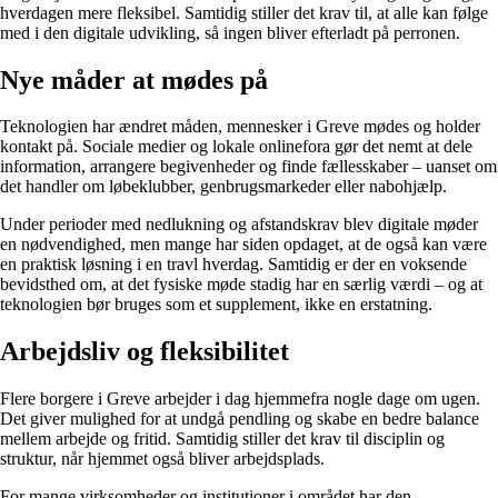
hverdagen mere fleksibel. Samtidig stiller det krav til, at alle kan følge
med i den digitale udvikling, så ingen bliver efterladt på perronen.
Nye måder at mødes på
Teknologien har ændret måden, mennesker i Greve mødes og holder
kontakt på. Sociale medier og lokale onlinefora gør det nemt at dele
information, arrangere begivenheder og finde fællesskaber – uanset om
det handler om løbeklubber, genbrugsmarkeder eller nabohjælp.
Under perioder med nedlukning og afstandskrav blev digitale møder
en nødvendighed, men mange har siden opdaget, at de også kan være
en praktisk løsning i en travl hverdag. Samtidig er der en voksende
bevidsthed om, at det fysiske møde stadig har en særlig værdi – og at
teknologien bør bruges som et supplement, ikke en erstatning.
Arbejdsliv og fleksibilitet
Flere borgere i Greve arbejder i dag hjemmefra nogle dage om ugen.
Det giver mulighed for at undgå pendling og skabe en bedre balance
mellem arbejde og fritid. Samtidig stiller det krav til disciplin og
struktur, når hjemmet også bliver arbejdsplads.
For mange virksomheder og institutioner i området har den