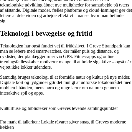
teknologiske udvikling åbnet nye muligheder for samarbejde på tværs
af afstande. Digitale møder, fælles platforme og cloud-løsninger gør det
lettere at dele viden og arbejde effektivt – uanset hvor man befinder
sig.
Teknologi i bevægelse og fritid
Teknologien har også fundet vej til fritidslivet. I Greve Strandpark kan
man se løbere med smartwatches, der måler puls og distance, og
cyklister, der planlægger ruter via GPS. Fitnessapps og online
træningsfællesskaber motiverer mange til at holde sig aktive – også når
vejret ikke lokker udendørs.
Samtidig bruges teknologi til at formidle natur og kultur på nye måder.
Digitale kort og lydguider gør det muligt at udforske lokalområdet med
mobilen i hånden, mens børn og unge lærer om naturen gennem
interaktive spil og apps.
Kulturhuse og biblioteker som Greves levende samlingspunkter
Fra mark til tallerken: Lokale råvarer giver smag til Greves moderne
køkken