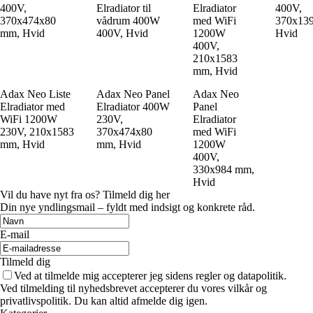
400V,
Elradiator til
Elradiator
400V,
370x474x80
vådrum 400W
med WiFi
370x13
mm, Hvid
400V, Hvid
1200W
Hvid
400V,
210x1583
mm, Hvid
Adax Neo Liste
Adax Neo Panel
Adax Neo
Elradiator med
Elradiator 400W
Panel
WiFi 1200W
230V,
Elradiator
230V, 210x1583
370x474x80
med WiFi
mm, Hvid
mm, Hvid
1200W
400V,
330x984 mm,
Hvid
Vil du have nyt fra os? Tilmeld dig her
Din nye yndlingsmail – fyldt med indsigt og konkrete råd.
E-mail
Tilmeld dig
Ved at tilmelde mig accepterer jeg sidens regler og datapolitik.
Ved tilmelding til nyhedsbrevet accepterer du vores vilkår og
privatlivspolitik. Du kan altid afmelde dig igen.