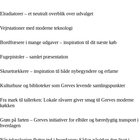
Elradiatorer – et neutralt overblik over udvalget
Vejrstationer med moderne teknologi
Bordfræsere i mange udgaver – inspiration til dit næste køb
Fugepistoler – samlet præsentation
Skruetrækkere – inspiration til både nybegyndere og erfarne
Kulturhuse og biblioteker som Greves levende samlingspunkter
Fra mark til tallerken: Lokale råvarer giver smag til Greves moderne
køkken
Grøn på farten – Greves initiativer for elbiler og bæredygtig transport i
hverdagen
Når teknologien flytter ind i hverdagen: Sådan påvirker den livet i