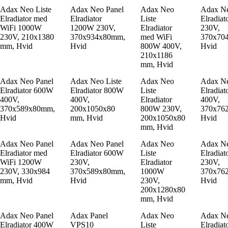
Adax Neo Liste
Adax Neo Panel
Adax Neo
Adax Ne
Elradiator med
Elradiator
Liste
Elradia
WiFi 1000W
1200W 230V,
Elradiator
230V,
230V, 210x1380
370x934x80mm,
med WiFi
370x70
mm, Hvid
Hvid
800W 400V,
Hvid
210x1186
mm, Hvid
Adax Neo Panel
Adax Neo Liste
Adax Neo
Adax Ne
Elradiator 600W
Elradiator 800W
Liste
Elradia
400V,
400V,
Elradiator
400V,
370x589x80mm,
200x1050x80
800W 230V,
370x76
Hvid
mm, Hvid
200x1050x80
Hvid
mm, Hvid
Adax Neo Panel
Adax Neo Panel
Adax Neo
Adax Ne
Elradiator med
Elradiator 600W
Liste
Elradia
WiFi 1200W
230V,
Elradiator
230V,
230V, 330x984
370x589x80mm,
1000W
370x76
mm, Hvid
Hvid
230V,
Hvid
200x1280x80
mm, Hvid
Adax Neo Panel
Adax Panel
Adax Neo
Adax Ne
Elradiator 400W
VPS10
Liste
Elradia